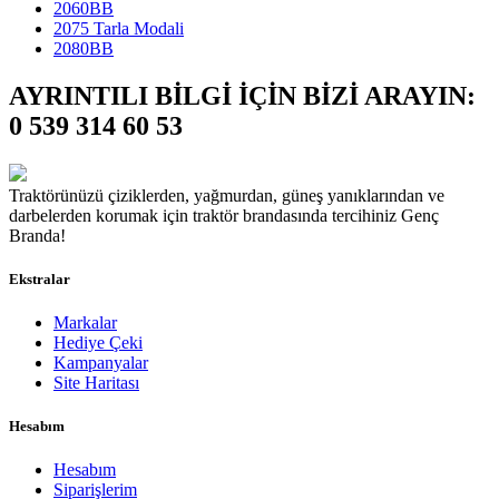
2060BB
2075 Tarla Modali
2080BB
AYRINTILI BİLGİ İÇİN BİZİ ARAYIN:
0 539 314 60 53
Traktörünüzü çiziklerden, yağmurdan, güneş yanıklarından ve
darbelerden korumak için traktör brandasında tercihiniz Genç
Branda!
Ekstralar
Markalar
Hediye Çeki
Kampanyalar
Site Haritası
Hesabım
Hesabım
Siparişlerim