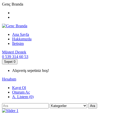
Genç Branda
Ana Sayfa
Hakkımızda
İletişim
Müşteri Destek
0 539 314 60 53
Sepet
0
Alışveriş sepetiniz boş!
Hesabım
Kayıt Ol
Oturum Aç
A. Listem (0)
Ara