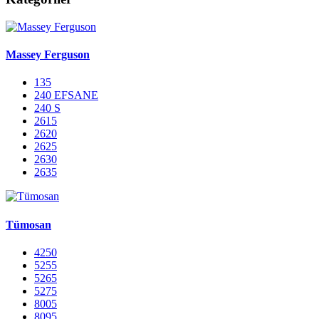
Massey Ferguson
135
240 EFSANE
240 S
2615
2620
2625
2630
2635
Tümosan
4250
5255
5265
5275
8005
8095