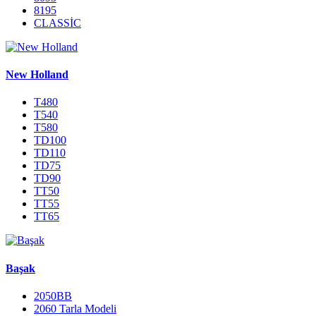
8195
CLASSİC
New Holland
T480
T540
T580
TD100
TD110
TD75
TD90
TT50
TT55
TT65
Başak
2050BB
2060 Tarla Modeli